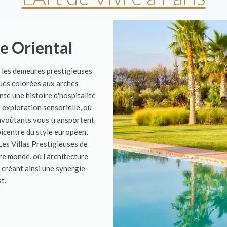
e Oriental
 les demeures prestigieuses
ques colorées aux arches
te une histoire d'hospitalité
 exploration sensorielle, où
 envoûtants vous transportent
picentre du style européen,
Les Villas Prestigieuses de
e monde, où l'architecture
créant ainsi une synergie
t.