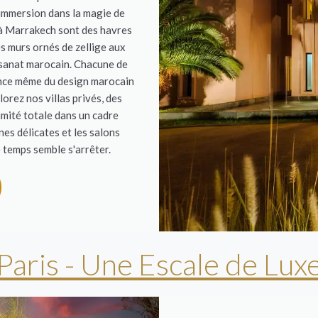
immersion dans la magie de
 à Marrakech sont des havres
es murs ornés de zellige aux
tisanat marocain. Chacune de
sence même du design marocain
orez nos villas privés, des
imité totale dans un cadre
nes délicates et les salons
temps semble s'arrêter.
Paris - Une Escale de Lux