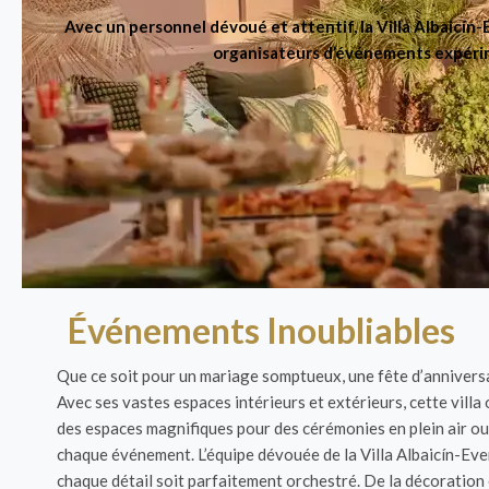
Avec un personnel dévoué et attentif, la Villa Albaicín
organisateurs d’événements expérime
Événements Inoubliables
Que ce soit pour un mariage somptueux, une fête d’anniversai
Avec ses vastes espaces intérieurs et extérieurs, cette vill
des espaces magnifiques pour des cérémonies en plein air ou 
chaque événement. L’équipe dévouée de la Villa Albaicín-Even
chaque détail soit parfaitement orchestré. De la décoration e