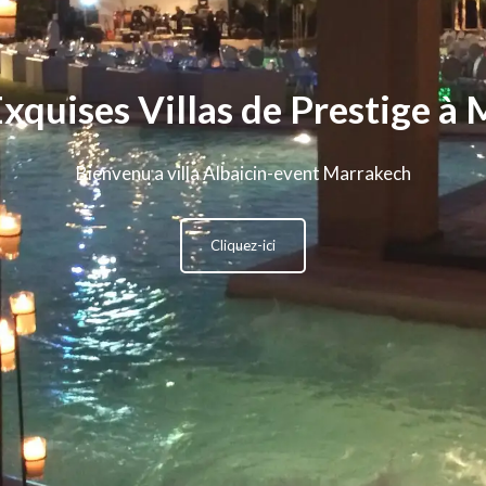
Exquises Villas de Prestige à
Bienvenu a villa Albaicin-event Marrakech
cliquez-ici