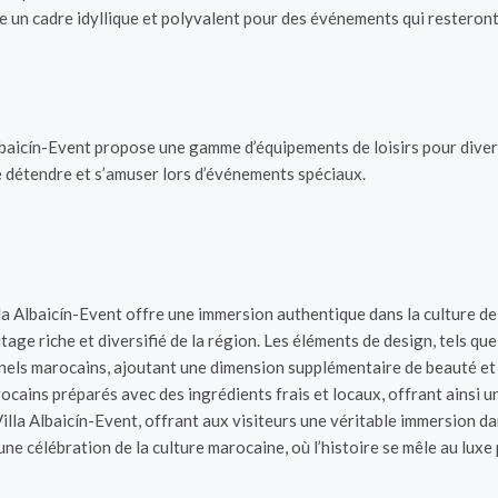
e un cadre idyllique et polyvalent pour des événements qui resteront
lbaicín-Event propose une gamme d’équipements de loisirs pour diverti
se détendre et s’amuser lors d’événements spéciaux.
illa Albaicín-Event offre une immersion authentique dans la culture 
éritage riche et diversifié de la région. Les éléments de design, tels 
ionnels marocains, ajoutant une dimension supplémentaire de beauté et
ains préparés avec des ingrédients frais et locaux, offrant ainsi une
illa Albaicín-Event, offrant aux visiteurs une véritable immersion dan
ne célébration de la culture marocaine, où l’histoire se mêle au luxe