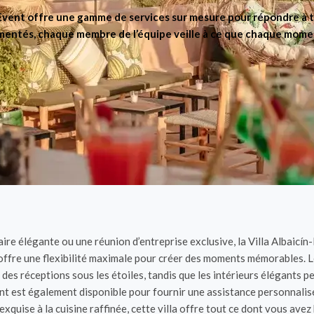
-Event offre une gamme de services sur mesure pour répondre à t
ntés, chaque membre de l’équipe veille à ce que chaque moment 
re élégante ou une réunion d’entreprise exclusive, la Villa Albaicín
a offre une flexibilité maximale pour créer des moments mémorables. L
des réceptions sous les étoiles, tandis que les intérieurs élégants 
t est également disponible pour fournir une assistance personnalisée
xquise à la cuisine raffinée, cette villa offre tout ce dont vous avez