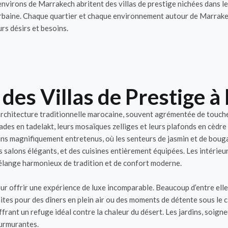
environs de Marrakech abritent des villas de prestige nichées dans le
n urbaine. Chaque quartier et chaque environnement autour de Marrake
urs désirs et besoins.
 des Villas de Prestige 
r architecture traditionnelle marocaine, souvent agrémentée de tou
ades en tadelakt, leurs mosaïques zelliges et leurs plafonds en cèdr
dins magnifiquement entretenus, où les senteurs de jasmin et de bou
salons élégants, et des cuisines entièrement équipées. Les intérieu
mélange harmonieux de tradition et de confort moderne.
ur offrir une expérience de luxe incomparable. Beaucoup d’entre elle
aites pour des dîners en plein air ou des moments de détente sous le c
rant un refuge idéal contre la chaleur du désert. Les jardins, soign
murmurantes.