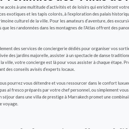
 accès à une multitude d’activités et de loisirs qui enrichiront votr
ces exotiques et les tapis colorés, à l’exploration des palais historiq
imoine culturel de la ville. Pour les amateurs d’aventure, des excur
s que les randonnées dans les montagnes de l’Atlas offrent des panora
ement des services de conciergerie dédiés pour organiser vos sortie
ivée des jardins majorelle, assister à un spectacle de danse traditio
 ville, votre concierge est là pour vous assister à chaque étape. Pro
ant des conseils avisés d’experts locaux.
 vous pourrez vous détendre et vous ressourcer dans le confort luxu
as al fresco préparés par votre chef personnel, ou simplement vous d
un séjour dans une villa de prestige à Marrakech promet une combinais
de voyage.