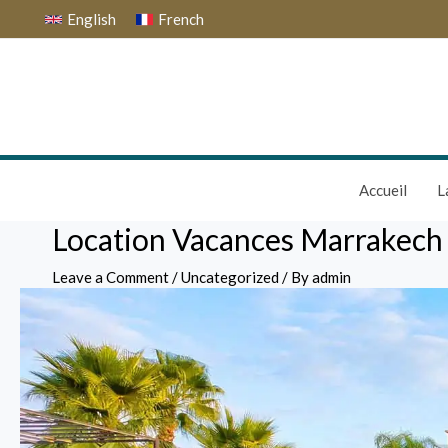
Skip
Post
English
French
to
navigation
content
Accueil
L
Location Vacances Marrakech :
Leave a Comment
/
Uncategorized
/ By
admin