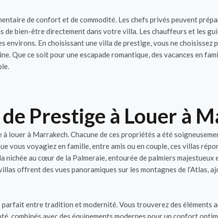
entaire de confort et de commodité. Les chefs privés peuvent prépa
s de bien-être directement dans votre villa. Les chauffeurs et les g
s environs. En choisissant une villa de prestige, vous ne choisisse
ocaine. Que ce soit pour une escapade romantique, des vacances en fami
le.
s de Prestige à Louer à 
e à louer à Marrakech. Chacune de ces propriétés a été soigneusemen
e vous voyagiez en famille, entre amis ou en couple, ces villas répo
la nichée au cœur de la Palmeraie, entourée de palmiers majestueux et
villas offrent des vues panoramiques sur les montagnes de l’Atlas, a
re parfait entre tradition et modernité. Vous trouverez des éléments 
ulpté, combinés avec des équipements modernes pour un confort optima