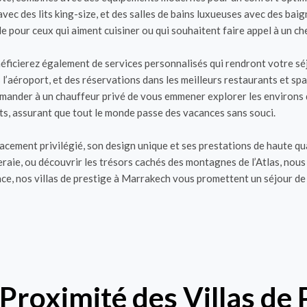
c des lits king-size, et des salles de bains luxueuses avec des baign
e pour ceux qui aiment cuisiner ou qui souhaitent faire appel à un c
énéficierez également de services personnalisés qui rendront votre 
l’aéroport, et des réservations dans les meilleurs restaurants et sp
emander à un chauffeur privé de vous emmener explorer les environs d
nts, assurant que tout le monde passe des vacances sans souci.
lacement privilégié, son design unique et ses prestations de haute q
meraie, ou découvrir les trésors cachés des montagnes de l’Atlas, nous
nce, nos villas de prestige à Marrakech vous promettent un séjour de
à Proximité des Villas de